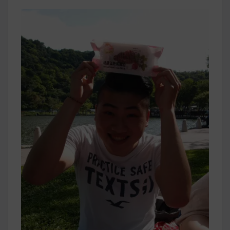
早上沒時間做早餐？10 款隔夜更美味的燕麥粥
簡單料理
健身重訓菜單
運動健身飲食建議
2020 年最新蛋白粉終極指南，讓你一次搞
清楚！
七大經典健身疑問，不要再被這些問題困擾
啦！