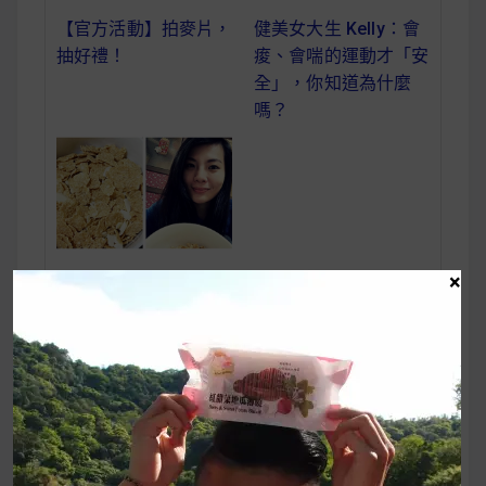
【官方活動】拍麥片，
健美女大生 Kelly：會
抽好禮！
痠、會喘的運動才「安
全」，你知道為什麼
嗎？
×
【 麥片女孩 Ainslee
】有了你，我再也不用
擔心早餐吃什麼！
【麥片女孩 凱郁】
文