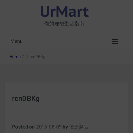
你的理想生活指南
Menu
Home
/
/
rcn0BKg
星巴克都用 OATLY 泡咖啡？市售燕麥奶大剖
rcn0BKg
析：成分、營養價值及其優缺點
無麩質食物清單一覽：燕麥、麵包還有餅乾，
早餐這樣料理最適合！
Posted on
2015-08-09
by
優馬選品