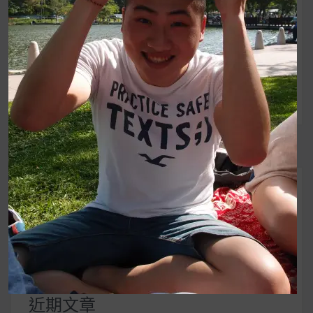
野餐就是時尚新潮
章
流！香脆的香蕉榖片
導
陪伴每個優雅早晨！
覽
UrMart 為你打造理想生活
搜
尋
關
鍵
近期文章