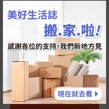
字:
韓國人為什麼不容易胖？
揭秘明星、網紅熱
推的MZ Diet ！
好吃的蛋白點心還有好玩的運動小遊戲！今年過
年已經等不及帶這盒跟我的親戚、朋友們一起分
享～
2026 過年禮盒推薦｜五款百元健康伴手禮
停用猛健樂後會反彈嗎？作用解析＋停藥後體重
維持全攻略
公主營養師：飲食改變也是能快樂執行的！6 個
你一定要知道的技巧