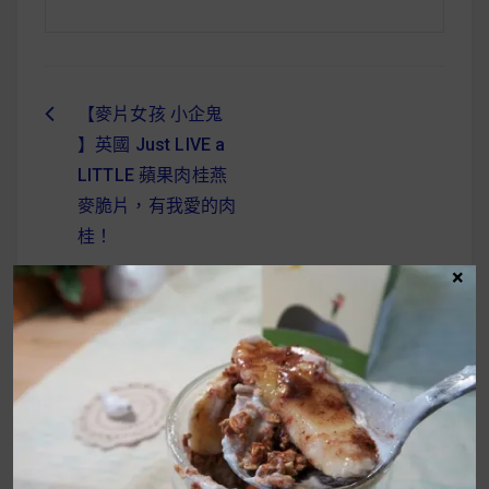
【麥片女孩 小企鬼
文
】英國 Just LIVE a
章
LITTLE 蘋果肉桂燕
導
麥脆片，有我愛的肉
桂！
覽
×
UrMart 為你打造理想生活