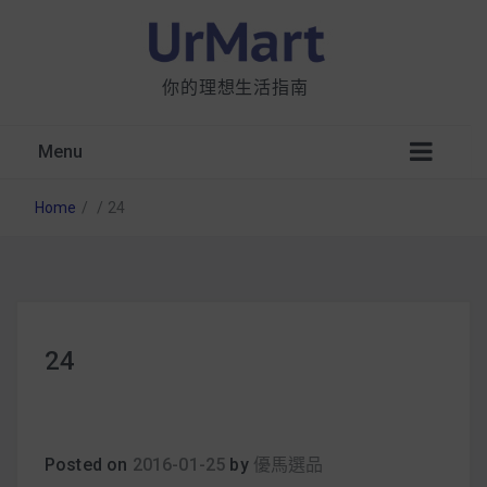
你的理想生活指南
Menu
Home
/
/
24
星巴克都用 OATLY 泡咖啡？市售燕麥奶大剖
24
析：成分、營養價值及其優缺點
無麩質食物清單一覽：燕麥、麵包還有餅乾，
早餐這樣料理最適合！
Posted on
2016-01-25
by
優馬選品