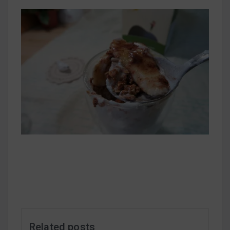
早上沒時間做早餐？10 款隔夜更美味的燕麥粥
簡單料理
健身重訓菜單
運動健身飲食建議
2020 年最新蛋白粉終極指南，讓你一次搞
清楚！
七大經典健身疑問，不要再被這些問題困擾
啦！
Related posts