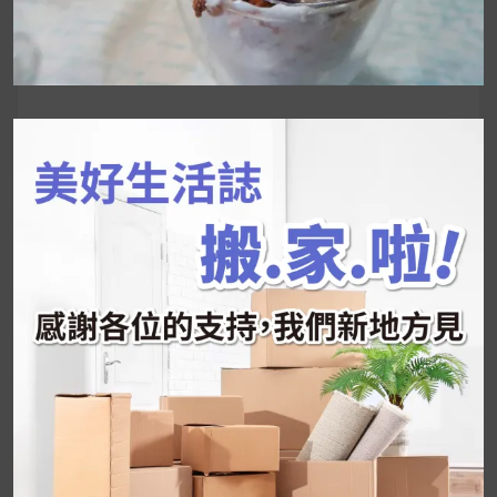
搜
尋
關
鍵
近期文章
字:
韓國人為什麼不容易胖？
揭秘明星、網紅熱
推的MZ Diet ！
好吃的蛋白點心還有好玩的運動小遊戲！今年過
年已經等不及帶這盒跟我的親戚、朋友們一起分
享～
2026 過年禮盒推薦｜五款百元健康伴手禮
停用猛健樂後會反彈嗎？作用解析＋停藥後體重
維持全攻略