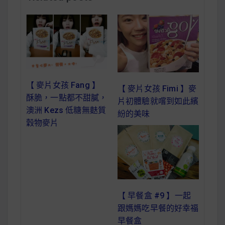
減醣食材推薦
減醣料理食譜
蔬食純素營養
【 麥片女孩 Fang 】
【 麥片女孩 Fimi 】麥
酥脆，一點都不甜膩，
片初體驗就嚐到如此繽
純素料理食譜
澳洲 Kezs 低糖無麩質
紛的美味
穀物麥片
蔬食純素餐廳推薦
【 早餐盒 #9 】一起
跟媽媽吃早餐的好幸福
早餐盒