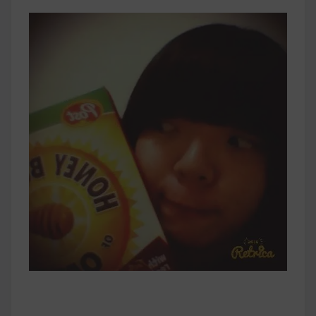
早上沒時間做早餐？10 款隔夜更美味的燕麥粥
簡單料理
健身重訓菜單
運動健身飲食建議
2020 年最新蛋白粉終極指南，讓你一次搞
清楚！
七大經典健身疑問，不要再被這些問題困擾
啦！