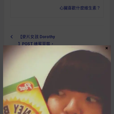
心臟喜歡什麼維生素？
【麥片女孩 Dorothy
文
】POST 蜂蜜草莓，
×
章
讓每天都有清爽的早
導
晨！
覽
UrMart 為你打造理想生活