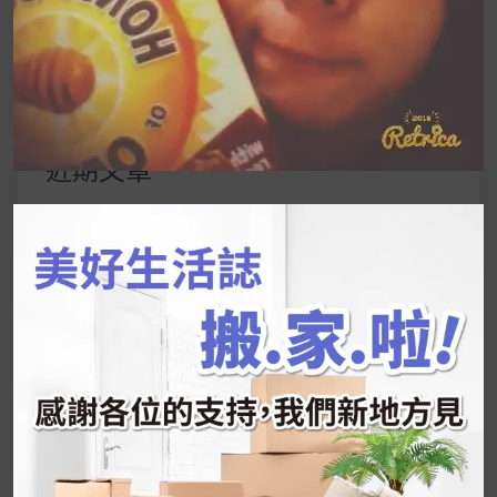
搜
尋
關
鍵
近期文章
字:
韓國人為什麼不容易胖？
揭秘明星、網紅熱
推的MZ Diet ！
好吃的蛋白點心還有好玩的運動小遊戲！今年過
年已經等不及帶這盒跟我的親戚、朋友們一起分
享～
2026 過年禮盒推薦｜五款百元健康伴手禮
停用猛健樂後會反彈嗎？作用解析＋停藥後體重
維持全攻略