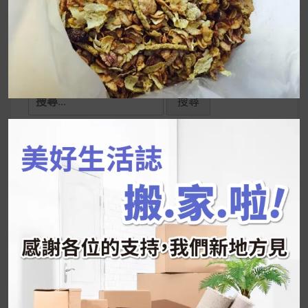
UrMart 為你打造理想生活
搜
尋
關
鍵
近期文章
字:
韓國人為什麼不容易胖？
揭秘明星、網紅熱
推的MZ Diet ！
好吃的蛋白點心還有好玩的運動小遊戲！今年過
年已經等不及帶這盒跟我的親戚、朋友們一起分
享～