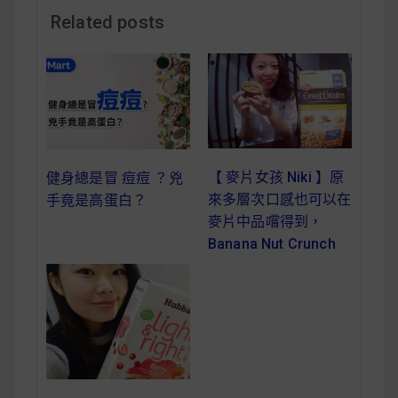
減醣食材推薦
Related posts
減醣料理食譜
蔬食純素營養
【 麥片女孩 Niki 】原
健身總是冒 痘痘 ？兇
純素料理食譜
來多層次口感也可以在
手竟是高蛋白？
麥片中品嚐得到，
蔬食純素餐廳推薦
Banana Nut Crunch