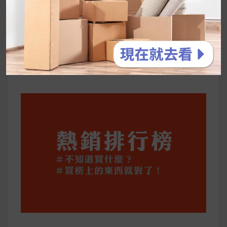
2026 過年禮盒推薦｜五款百元健康伴手禮
停用猛健樂後會反彈嗎？作用解析＋停藥後體重
維持全攻略
公主營養師：飲食改變也是能快樂執行的！6 個
你一定要知道的技巧