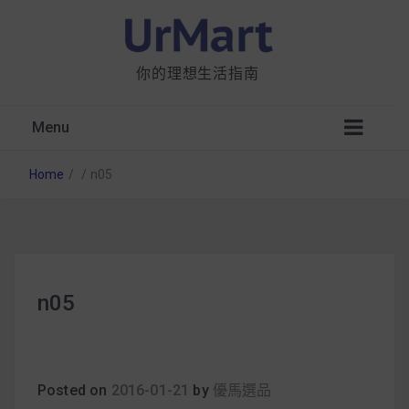
你的理想生活指南
Menu
Home
/
/
n05
星巴克都用 OATLY 泡咖啡？市售燕麥奶大剖
n05
析：成分、營養價值及其優缺點
無麩質食物清單一覽：燕麥、麵包還有餅乾，
早餐這樣料理最適合！
Posted on
2016-01-21
by
優馬選品