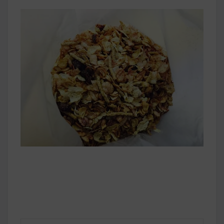
早上沒時間做早餐？10 款隔夜更美味的燕麥粥
簡單料理
健身重訓菜單
運動健身飲食建議
2020 年最新蛋白粉終極指南，讓你一次搞
清楚！
七大經典健身疑問，不要再被這些問題困擾
啦！