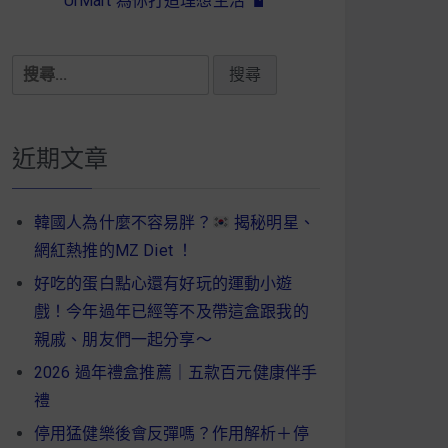
UrMart 為你打造理想生活
搜
尋
關
鍵
近期文章
字:
韓國人為什麼不容易胖？
揭秘明星、
網紅熱推的MZ Diet ！
好吃的蛋白點心還有好玩的運動小遊
戲！今年過年已經等不及帶這盒跟我的
親戚、朋友們一起分享～
2026 過年禮盒推薦｜五款百元健康伴手
禮
停用猛健樂後會反彈嗎？作用解析＋停