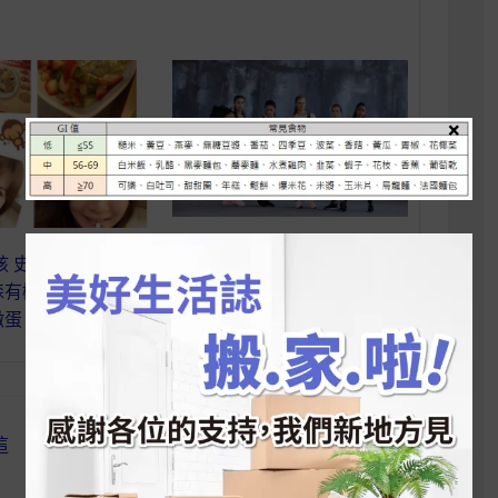
×
有氧健身｜包在我身上！健身
孩 史嘉蕾 】超美
包挑選妳應該注意什麼？
森有機核桃蔓越莓做
燉蛋
這