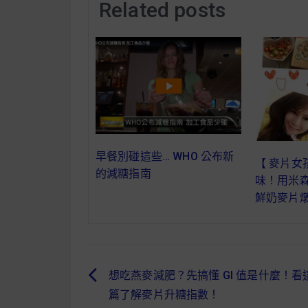
Related posts
早餐別碰這些… WHO 公布新
【 麥片女
的減糖指南
味！用米
鮮奶麥片
想吃燕麥減肥？先搞懂 GI 值是什麼！看
文
篇了解麥片升糖指數！