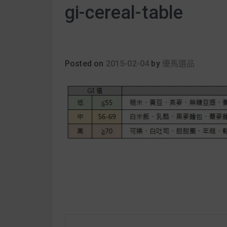
gi-cereal-table
Posted on
2015-02-04
by
優馬選品