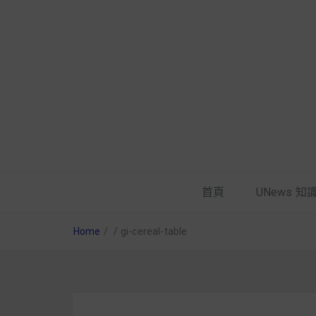
首頁
UNews 知
Home
/
/
gi-cereal-table