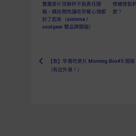
雙層麥片保鮮杯不負責任開
修補骨裂
箱，繽紛顏色讓吃早餐心情都
麼？
好了起來（sistema /
coolgear 雙品牌開箱）
【食】早餐吃麥片 Morning Box#5 開箱
文
（有出外景！）
章
導
覽