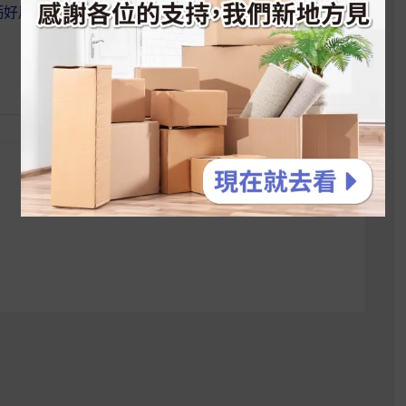
鈣好用！你該吃什
【 麥片女孩 丁丁 】瑞士全家
巧克力讓我大吃大喝也不怕！