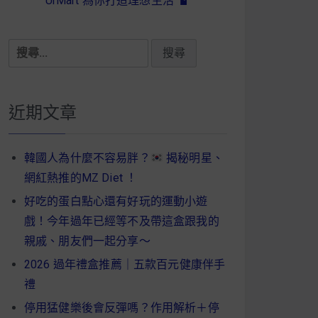
UrMart 為你打造理想生活
搜
尋
關
鍵
近期文章
字:
韓國人為什麼不容易胖？
揭秘明星、
網紅熱推的MZ Diet ！
好吃的蛋白點心還有好玩的運動小遊
戲！今年過年已經等不及帶這盒跟我的
親戚、朋友們一起分享～
2026 過年禮盒推薦｜五款百元健康伴手
禮
停用猛健樂後會反彈嗎？作用解析＋停