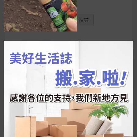
搜
尋
關
鍵
近期文章
字:
韓國人為什麼不容易胖？
揭秘明星、網紅熱
推的MZ Diet ！
好吃的蛋白點心還有好玩的運動小遊戲！今年過
年已經等不及帶這盒跟我的親戚、朋友們一起分
享～
2026 過年禮盒推薦｜五款百元健康伴手禮
停用猛健樂後會反彈嗎？作用解析＋停藥後體重
維持全攻略