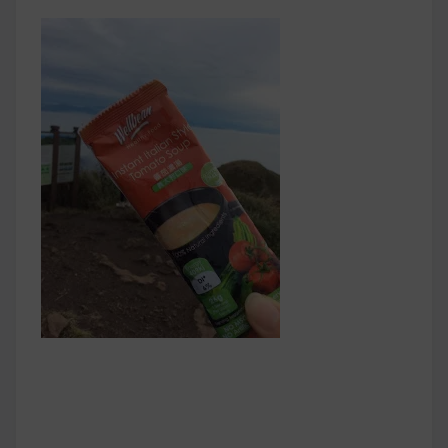
早上沒時間做早餐？10 款隔夜更美味的燕麥粥
簡單料理
健身重訓菜單
運動健身飲食建議
2020 年最新蛋白粉終極指南，讓你一次搞
清楚！
七大經典健身疑問，不要再被這些問題困擾
啦！