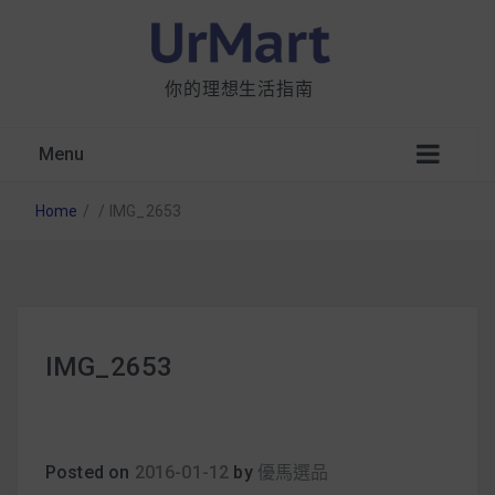
你的理想生活指南
Menu
Home
/
/
IMG_2653
星巴克都用 OATLY 泡咖啡？市售燕麥奶大剖
IMG_2653
析：成分、營養價值及其優缺點
無麩質食物清單一覽：燕麥、麵包還有餅乾，
早餐這樣料理最適合！
Posted on
2016-01-12
by
優馬選品