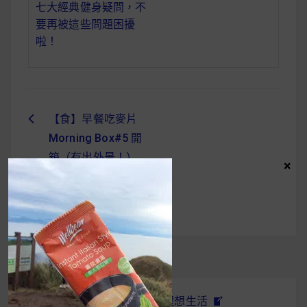
七大經典健身疑問，不
要再被這些問題困擾
啦！
【食】早餐吃麥片
文
Morning Box#5 開
章
箱（有出外景！）
×
導
覽
UrMart 為你打造理想生活