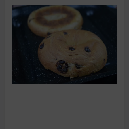
早上沒時間做早餐？10 款隔夜更美味的燕麥粥
簡單料理
健身重訓菜單
運動健身飲食建議
2020 年最新蛋白粉終極指南，讓你一次搞
清楚！
七大經典健身疑問，不要再被這些問題困擾
啦！