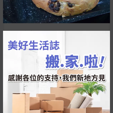
搜
尋
關
鍵
近期文章
字:
韓國人為什麼不容易胖？
揭秘明星、網紅熱
推的MZ Diet ！
好吃的蛋白點心還有好玩的運動小遊戲！今年過
年已經等不及帶這盒跟我的親戚、朋友們一起分
享～
2026 過年禮盒推薦｜五款百元健康伴手禮
停用猛健樂後會反彈嗎？作用解析＋停藥後體重
維持全攻略
公主營養師：飲食改變也是能快樂執行的！6 個