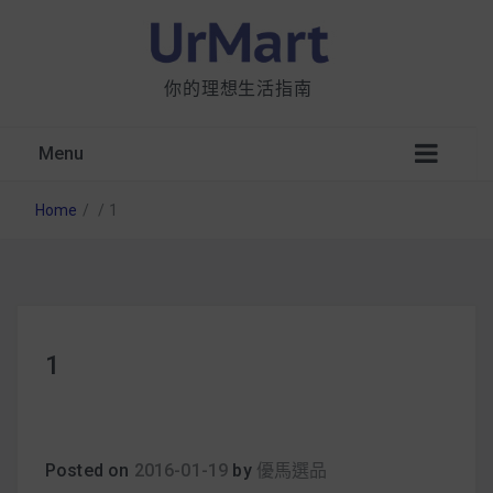
你的理想生活指南
Menu
Home
/
/
1
星巴克都用 OATLY 泡咖啡？市售燕麥奶大剖
1
析：成分、營養價值及其優缺點
無麩質食物清單一覽：燕麥、麵包還有餅乾，
早餐這樣料理最適合！
Posted on
2016-01-19
by
優馬選品