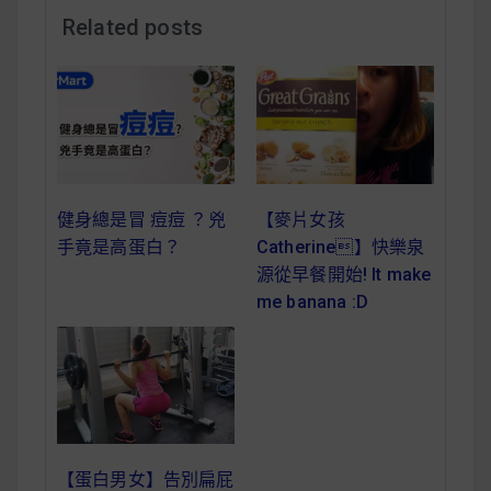
減醣食材推薦
Related posts
減醣料理食譜
蔬食純素營養
健身總是冒 痘痘 ？兇
【麥片女孩
純素料理食譜
手竟是高蛋白？
Catherine】快樂泉
源從早餐開始! It make
蔬食純素餐廳推薦
me banana :D
【蛋白男女】告別扁屁