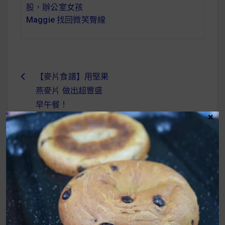
股，辦公室女孩
Maggie 找回微笑臀線
【麥片食譜】用堅果
文
燕麥片 做出超豐盛
章
早午餐！
×
導
覽
UrMart 為你打造理想生活