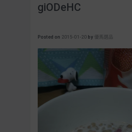
giODeHC
Posted on
2015-01-20
by
優馬選品