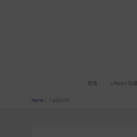
首頁
UNews 知
Home
/
/
giODeHC