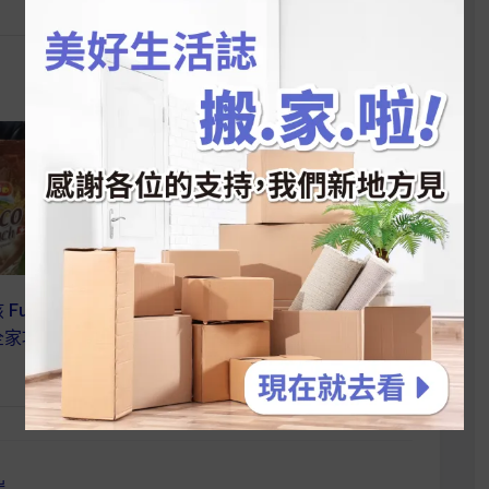
【 麥片女孩 yuansi 】Rude
 Fun】愛可可人必
Health 蜂蜜蘋果燕麥片 嚐過
全家巧克力綜合穀物
一口得到好生活
瑞