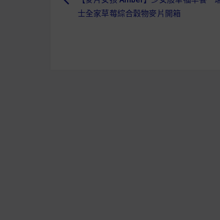
文
士全家草莓綜合穀物麥片開箱
章
導
覽