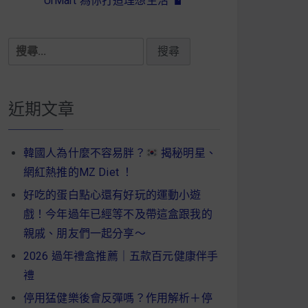
UrMart 為你打造理想生活
搜
尋
關
鍵
近期文章
字:
韓國人為什麼不容易胖？
揭秘明星、
網紅熱推的MZ Diet ！
好吃的蛋白點心還有好玩的運動小遊
戲！今年過年已經等不及帶這盒跟我的
親戚、朋友們一起分享～
2026 過年禮盒推薦｜五款百元健康伴手
禮
停用猛健樂後會反彈嗎？作用解析＋停