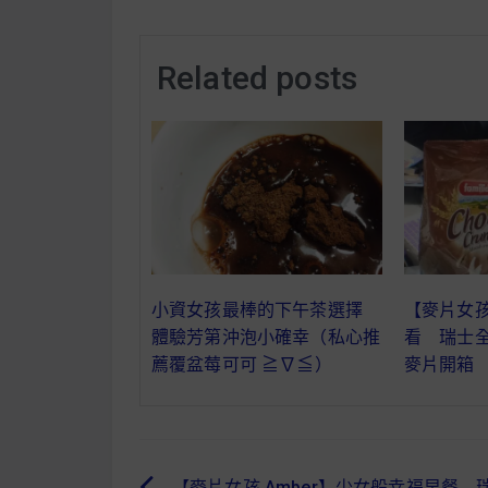
Related posts
小資女孩最棒的下午茶選擇
【麥片女孩
體驗芳第沖泡小確幸（私心推
看 瑞士
薦覆盆莓可可 ≧∇≦）
麥片開箱
【麥片女孩 Amber】少女般幸福早餐 