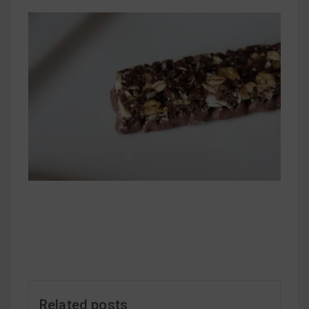
早上沒時間做早餐？10 款隔夜更美味的燕麥粥
簡單料理
健身重訓菜單
運動健身飲食建議
2020 年最新蛋白粉終極指南，讓你一次搞
清楚！
七大經典健身疑問，不要再被這些問題困擾
啦！
Related posts