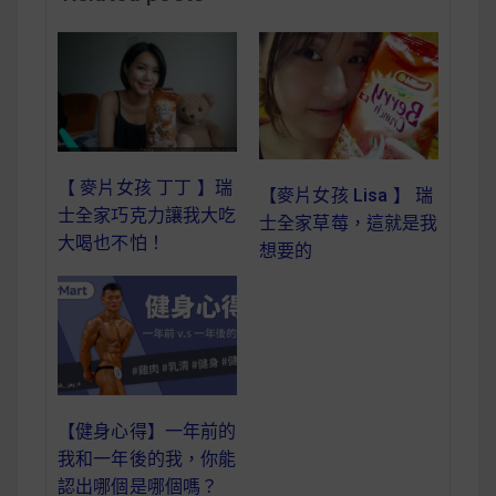
減醣食材推薦
減醣料理食譜
蔬食純素營養
【 麥片女孩 丁丁 】瑞
【麥片女孩 Lisa 】 瑞
士全家巧克力讓我大吃
士全家草莓，這就是我
純素料理食譜
大喝也不怕！
想要的
蔬食純素餐廳推薦
【健身心得】一年前的
我和一年後的我，你能
認出哪個是哪個嗎？