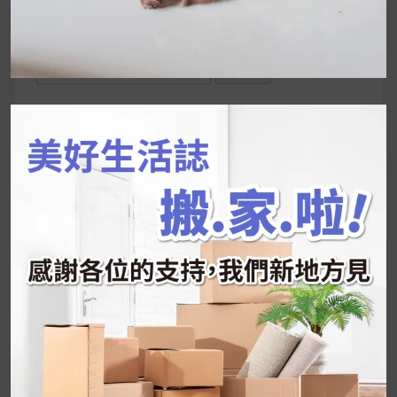
UrMart 為你打造理想生活
搜
尋
關
鍵
近期文章
字:
韓國人為什麼不容易胖？
揭秘明星、網紅熱
推的MZ Diet ！
好吃的蛋白點心還有好玩的運動小遊戲！今年過
年已經等不及帶這盒跟我的親戚、朋友們一起分
享～
2026 過年禮盒推薦｜五款百元健康伴手禮
停用猛健樂後會反彈嗎？作用解析＋停藥後體重
維持全攻略