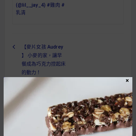
(@lil__jay_4) #雞肉 #
乳清
【麥片女孩 Audrey
文
】 小麥的家，讓早
章
餐成為巧克力控起床
導
的動力！
×
覽