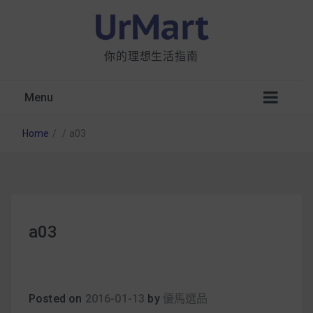
你的理想生活指南
Menu
Home
/
/
a03
星巴克都用 OATLY 泡咖啡？市售燕麥奶大剖
a03
析：成分、營養價值及其優缺點
無麩質食物清單一覽：燕麥、麵包還有餅乾，
早餐這樣料理最適合！
Posted on
2016-01-13
by
優馬選品