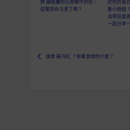
肺 腺癌離你比想像中的近，
好吃的蛋
這警訊你注意了嗎？
動小遊戲
及帶這盒
一起分享
誤食 蘇丹紅 ？排毒食物吃什麼？
文
章
導
覽