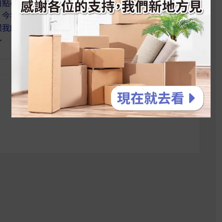
白點心還有好玩的運
【 麥片女孩 Melissa 】自製
！今年過年已經等不
麥片果昔 清爽零負擔?
跟我的親戚、朋友們
～