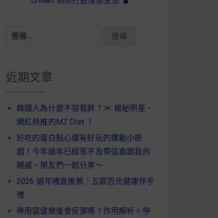
UrMart 為你打造理想生活
搜
尋
關
鍵
近期文章
字:
韓國人為什麼不容易胖？
揭秘明星、
網紅熱推的MZ Diet ！
好吃的蛋白點心還有好玩的運動小遊
戲！今年過年已經等不及帶這盒跟我的
親戚、朋友們一起分享～
2026 過年禮盒推薦｜五款百元健康伴手
禮
停用猛健樂後會反彈嗎？作用解析＋停