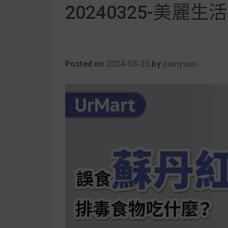
20240325-美麗生活
Posted on
2024-03-25
by
juanyuan